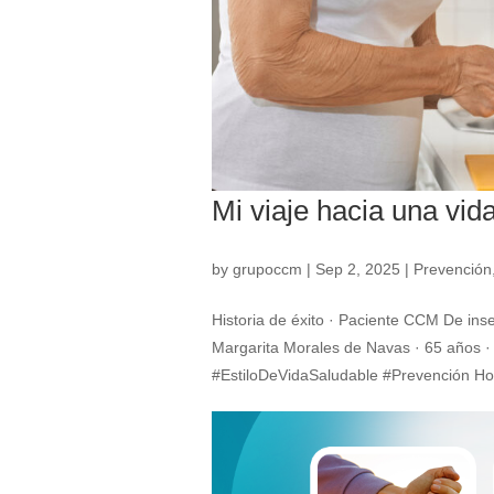
Mi viaje hacia una vid
by
grupoccm
|
Sep 2, 2025
|
Prevención
Historia de éxito · Paciente CCM De ins
Margarita Morales de Navas · 65 años ·
#EstiloDeVidaSaludable #Prevención Hol