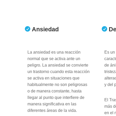
Ansiedad
De


La ansiedad es una reacción
Es un 
normal que se activa ante un
caract
peligro. La ansiedad se convierte
de áni
un trastorno cuando esta reacción
triste
se activa en situaciones que
altera
habitualmente no son peligrosas
y del 
o de manera constante, hasta
llegar al punto que interfiere de
El Tra
manera significativa en las
más d
diferentes áreas de la vida.
en el 