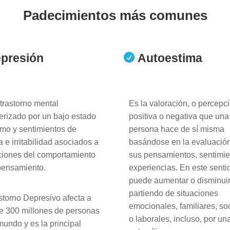
Padecimientos más comunes
presión
Autoestima

trastorno mental
Es la valoración, o percepc
erizado por un bajo estado
positiva o negativa que una
mo y sentimientos de
persona hace de sí misma
za e irritabilidad asociados a
basándose en la evaluació
ciones del comportamiento
sus pensamientos, sentimie
pensamiento.
experiencias. En este senti
puede aumentar o disminui
partiendo de situaciones
storno Depresivo afecta a
emocionales, familiares, so
e 300 millones de personas
o laborales, incluso, por un
mundo y es la principal