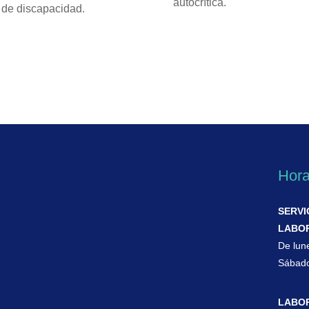
autocrítica.
 de discapacidad.
Hora
SERVI
LABO
De lun
Sábado
LABOR