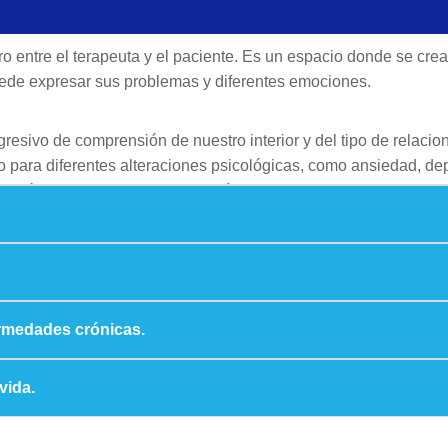
tro entre el terapeuta y el paciente. Es un espacio donde se cr
uede expresar sus problemas y diferentes emociones.
gresivo de comprensión de nuestro interior y del tipo de relaci
o para diferentes alteraciones psicológicas, como ansiedad, de
trés, entre otros, buscando así contribuir de forma positiva en 
rmedades crónicas.
vida.