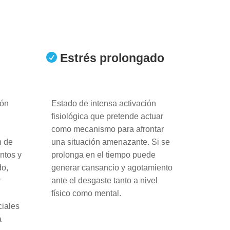
Estrés prolongado

ión
Estado de intensa activación
fisiológica que pretende actuar
como mecanismo para afrontar
n de
una situación amenazante. Si se
ntos y
prolonga en el tiempo puede
do,
generar cansancio y agotamiento
r
ante el desgaste tanto a nivel
físico como mental.
ciales
a