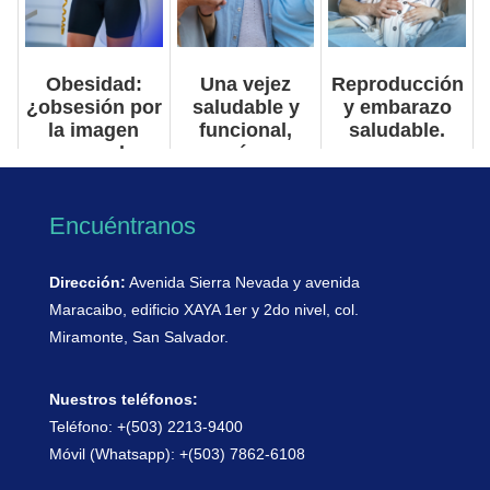
Obesidad:
Una vejez
Reproducción
¿obsesión por
saludable y
y embarazo
la imagen
funcional,
saludable.
corporal o
¿cómo
enfermedad?
lograrlo?
Encuéntranos
Dirección:
Avenida Sierra Nevada y avenida
Maracaibo, edificio XAYA 1er y 2do nivel, col.
Miramonte, San Salvador.
Nuestros teléfonos:
Teléfono: +(503) 2213-9400
Móvil (Whatsapp): +(503) 7862-6108