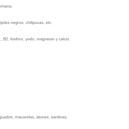
semana.
ijoles negros, chilipucas, etc.
, B2, fosforo, yodo, magnesio y calcio.
nguados, macarelas, atunes, sardinas,