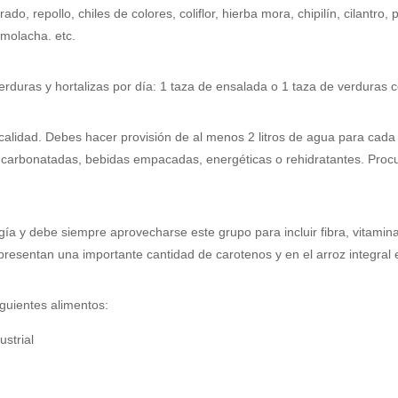
o, repollo, chiles de colores, coliflor, hierba mora, chipilín, cilantro,
remolacha. etc.
erduras y hortalizas por día: 1 taza de ensalada o 1 taza de verduras 
alidad. Debes hacer provisión de al menos 2 litros de agua para cada 
s carbonatadas, bebidas empacadas, energéticas o rehidratantes. Procu
a y debe siempre aprovecharse este grupo para incluir fibra, vitaminas
 presentan una importante cantidad de carotenos y en el arroz integral
guientes alimentos:
ustrial