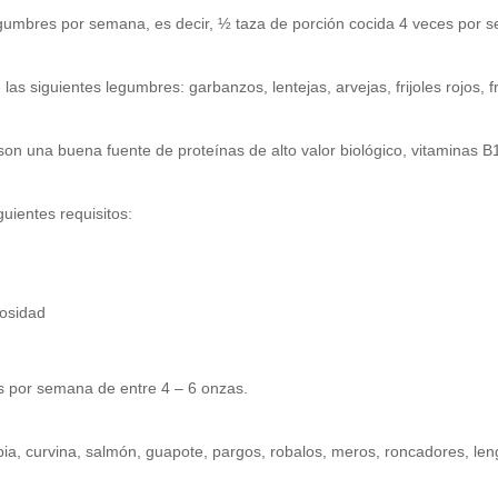
gumbres por semana, es decir, ½ taza de porción cocida 4 veces por 
las siguientes legumbres: garbanzos, lentejas, arvejas, frijoles rojos, fr
on una buena fuente de proteínas de alto valor biológico, vitaminas B1
uientes requisitos:
cosidad
s por semana de entre 4 – 6 onzas.
pia, curvina, salmón, guapote, pargos, robalos, meros, roncadores, le