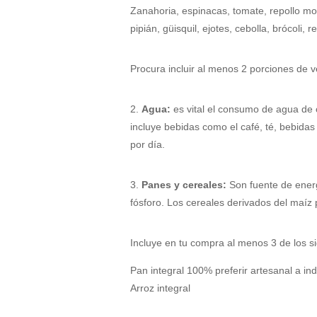
Zanahoria, espinacas, tomate, repollo morad
pipián, güisquil, ejotes, cebolla, brócoli, 
Procura incluir al menos 2 porciones de v
2.
Agua:
es vital el consumo de agua de c
incluye bebidas como el café, té, bebida
por día.
3.
Panes y cereales:
Son fuente de energí
fósforo. Los cereales derivados del maíz
Incluye en tu compra al menos 3 de los si
Pan integral 100% preferir artesanal a ind
Arroz integral