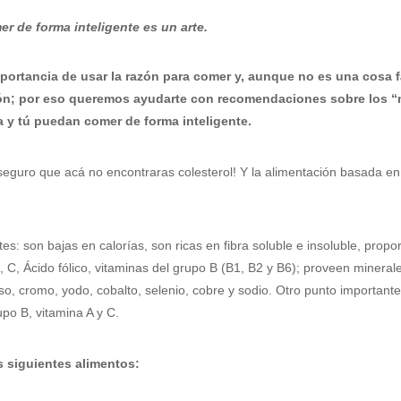
r de forma inteligente es un arte.
mportancia de usar la razón para comer y, aunque no es una cosa 
ión; por eso queremos ayudarte con recomendaciones sobre los “
a y tú puedan comer de forma inteligente.
eguro que acá no encontraras colesterol! Y la alimentación basada en
es: son bajas en calorías, son ricas en fibra soluble e insoluble, prop
C, Ácido fólico, vitaminas del grupo B (B1, B2 y B6); proveen minerale
o, cromo, yodo, cobalto, selenio, cobre y sodio. Otro punto importante
po B, vitamina A y C.
s siguientes alimentos: