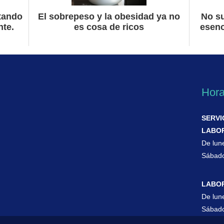
tando
El sobrepeso y la obesidad ya no
No su
nte.
es cosa de ricos
esenc
Hora
SERVI
LABO
De lun
Sábado
LABOR
De lun
Sábado