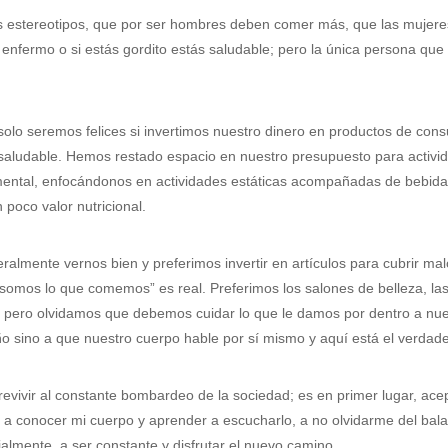
s estereotipos, que por ser hombres deben comer más, que las mujer
s enfermo o si estás gordito estás saludable; pero la única persona q
olo seremos felices si invertimos nuestro dinero en productos de co
ludable. Hemos restado espacio en nuestro presupuesto para actividad
mental, enfocándonos en actividades estáticas acompañadas de bebid
 poco valor nutricional.
almente vernos bien y preferimos invertir en artículos para cubrir mal
 “somos lo que comemos” es real. Preferimos los salones de belleza, las 
; pero olvidamos que debemos cuidar lo que le damos por dentro a nue
o sino a que nuestro cuerpo hable por sí mismo y aquí está el verdad
vivir al constante bombardeo de la sociedad; es en primer lugar, ace
a conocer mi cuerpo y aprender a escucharlo, a no olvidarme del balan
lmente, a ser constante y disfrutar el nuevo camino.