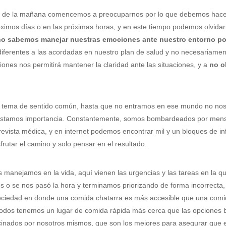
 de la mañana comencemos a preocuparnos por lo que debemos hacer e
óximos días o en las próximas horas, y en este tiempo podemos olvida
no sabemos manejar nuestras emociones ante nuestro entorno pod
diferentes a las acordadas en nuestro plan de salud y no necesariamen
nes nos permitirá mantener la claridad ante las situaciones, y a
no o
 tema de sentido común, hasta que no entramos en ese mundo no nos 
restamos importancia. Constantemente, somos bombardeados por mensa
revista médica, y en internet podemos encontrar mil y un bloques de i
rutar el camino y solo pensar en el resultado.
s manejamos en la vida, aquí vienen las urgencias y las tareas en la 
s o se nos pasó la hora y terminamos priorizando de forma incorrecta
sociedad en donde una comida chatarra es más accesible que una comi
todos tenemos un lugar de comida rápida más cerca que las opciones 
cinados por nosotros mismos, que son los mejores para asegurar que