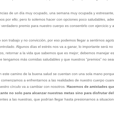
encias de un día muy ocupado, una semana muy ocupada y estresante,
os por ello; pero lo solemos hacer con opciones poco saludables, ad
el verdadero premio para nuestro cuerpo es consentirlo con ejercicio y
io son trabajo y no convicción, por eso podemos llegar a sentirnos ago
rolado. Algunos días el estrés nos va a ganar, lo importante será no
os, retornar a la vida que sabemos que es mejor; debemos manejar e
que tengamos más comidas saludables y que nuestros “premios” no sea
este camino de la buena salud se cuentan con una sola mano porque h
y comenzamos a enfrentarnos a las realidades de nuestro cuerpo cua
stro círculo va a cambiar con nosotros.
Hacernos de amistades que
nte no solo para alcanzar nuestras metas sino para disfrutar de
erentes a las nuestras, que podrían llegar hasta presionarnos a situa