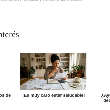
os de
¡Es muy caro estar saludable!
¿Ay
e
de