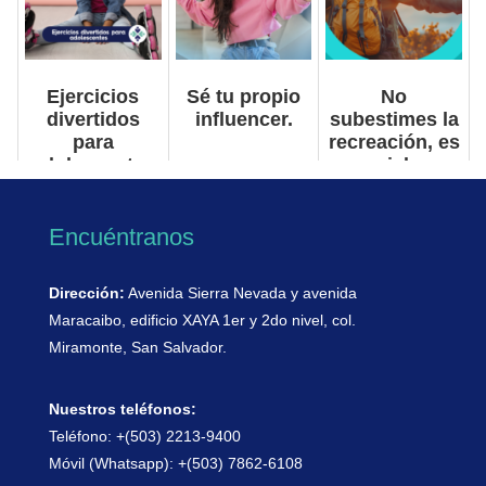
Ejercicios
Sé tu propio
No
divertidos
influencer.
subestimes la
para
recreación, es
adolescentes
esencial para
tu cuerpo y
mente.
Encuéntranos
Dirección:
Avenida Sierra Nevada y avenida
Maracaibo, edificio XAYA 1er y 2do nivel, col.
Miramonte, San Salvador.
Nuestros teléfonos:
Teléfono: +(503) 2213-9400
Móvil (Whatsapp): +(503) 7862-6108